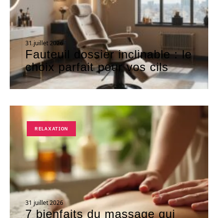
31 juillet 2026
Fauteuil dossier inclinable : le
choix parfait pour vos cils
RELAXATION
31 juillet 2026
7 bienfaits du massage qui