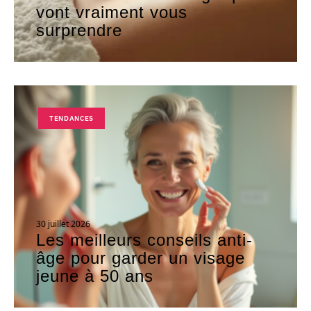
vont vraiment vous
surprendre
TENDANCES
30 juillet 2026
Les meilleurs conseils anti-
âge pour garder un visage
jeune à 50 ans