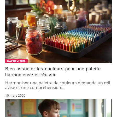
GARDE-ROBE
Bien associer les couleurs pour une palette
harmonieuse et réussie
Harmoniser une palette de couleurs demande un œil
avisé et une compréhension
…
10 mars 2026