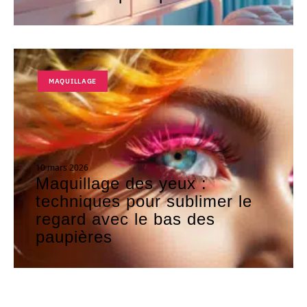
MAQUILLAGE
10 mars 2026
Maquillage des yeux :
techniques pour sublimer le
regard avec le bas des
paupières