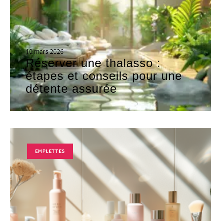
10 mars 2026
Réserver une thalasso :
étapes et conseils pour une
détente assurée
EMPLETTES