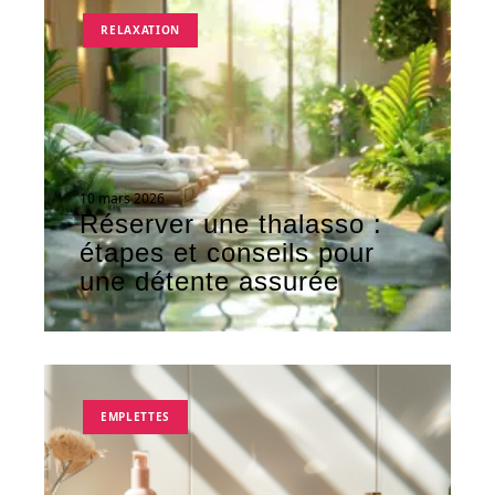
RELAXATION
10 mars 2026
Réserver une thalasso :
étapes et conseils pour
une détente assurée
EMPLETTES