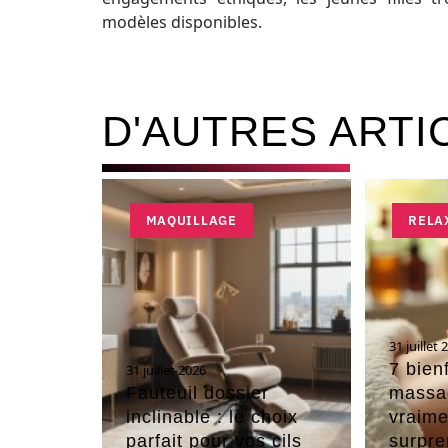
modèles disponibles.
D'AUTRES ARTI
MAQUILLAGE
RELA
31 juillet 
7 bien
31 juillet 2026
Fauteuil dossier
massag
inclinable : le choix
vraime
parfait pour vos cils
surpre