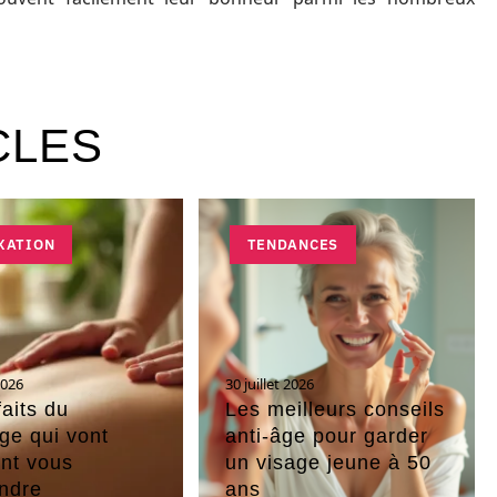
CLES
XATION
TENDANCES
2026
30 juillet 2026
faits du
Les meilleurs conseils
e qui vont
anti-âge pour garder
nt vous
un visage jeune à 50
ndre
ans