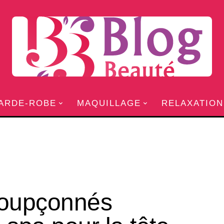
ARDE-ROBE
MAQUILLAGE
RELAXATION
nsoupçonnés