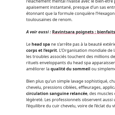
relâchement mental rivalise avec le bien-être 
apaisement instantané, presque d’un sas entre
étonnant que la formule conquière l’Hexagone
toulousaines de renom.
A voir aussi :
Ravintsara poignets : bienfaits
Le
head spa
ne s’arrête pas à la beauté extér
corps et l’esprit
. L’Organisation mondiale de la
les troubles associés touchent des millions d
rituels enveloppants du head spa apparaiss
améliorer la
qualité du sommeil
ou simpleme
Bien plus qu’un simple lavage sophistiqué, ch
chevelu, pressions ciblées, effleurages, applic
circulation sanguine relancée
, des muscles 
légèreté. Les professionnels observent aussi u
l’équilibre du cuir chevelu, voire de l’éclat du v