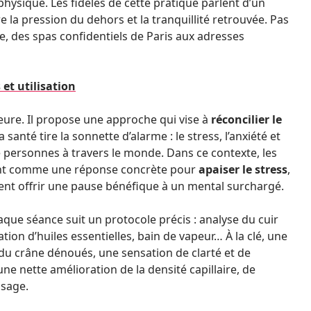
physique. Les fidèles de cette pratique parlent d’un
 la pression du dehors et la tranquillité retrouvée. Pas
, des spas confidentiels de Paris aux adresses
 et utilisation
ieure. Il propose une approche qui vise à
réconcilier le
 santé tire la sonnette d’alarme : le stress, l’anxiété et
e personnes à travers le monde. Dans ce contexte, les
ent comme une réponse concrète pour
apaiser le stress
,
nt offrir une pause bénéfique à un mental surchargé.
aque séance suit un protocole précis : analyse du cuir
ation d’huiles essentielles, bain de vapeur… À la clé, une
du crâne dénoués, une sensation de clarté et de
ne nette amélioration de la densité capillaire, de
isage.