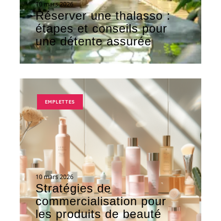
10 mars 2026
Réserver une thalasso :
étapes et conseils pour
une détente assurée
EMPLETTES
10 mars 2026
Stratégies de
commercialisation pour
les produits de beauté