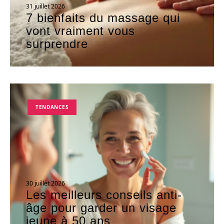
31 juillet 2026
7 bienfaits du massage qui
vont vraiment vous
surprendre
TENDANCES
30 juillet 2026
Les meilleurs conseils anti-
âge pour garder un visage
jeune à 50 ans