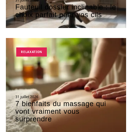
31 juillet 2026
Fauteuil dossier inclinable : le
choix parfait pour vos cils
RELAXATION
31 juillet 2026
7 bienfaits du massage qui
vont vraiment vous
surprendre