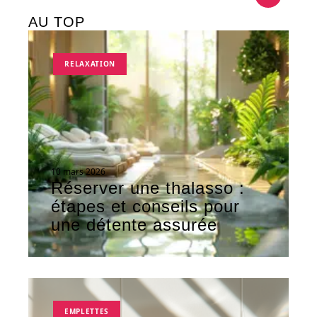
AU TOP
RELAXATION
10 mars 2026
Réserver une thalasso :
étapes et conseils pour
une détente assurée
EMPLETTES