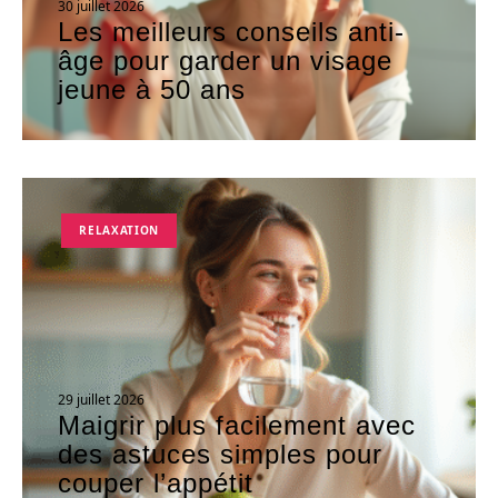
30 juillet 2026
Les meilleurs conseils anti-
âge pour garder un visage
jeune à 50 ans
RELAXATION
29 juillet 2026
Maigrir plus facilement avec
des astuces simples pour
couper l’appétit