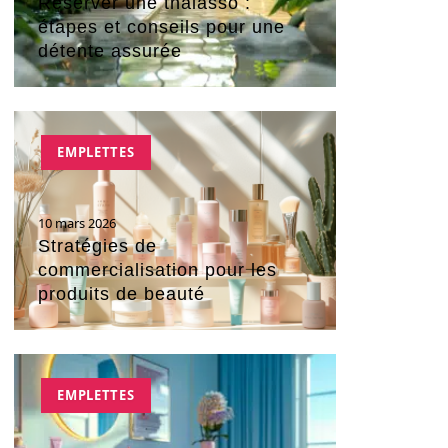
Réserver une thalasso :
étapes et conseils pour une
détente assurée
EMPLETTES
10 mars 2026
Stratégies de
commercialisation pour les
produits de beauté
EMPLETTES