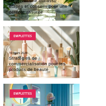
Réserver une thalasso :
étapes et conseils pour une
détente assurée
EMPLETTES
10 mars 2026
Stratégies de
commercialisation pour les
produits de beauté
EMPLETTES