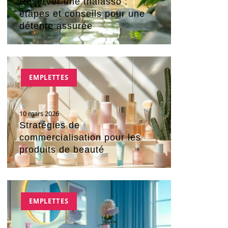
Réserver une thalasso :
étapes et conseils pour une
détente assurée
EMPLETTES
10 mars 2026
Stratégies de
commercialisation pour les
produits de beauté
EMPLETTES