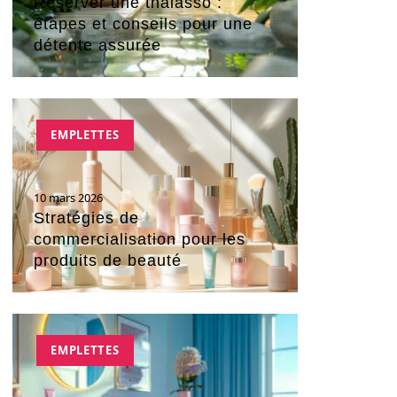
Réserver une thalasso :
étapes et conseils pour une
détente assurée
EMPLETTES
10 mars 2026
Stratégies de
commercialisation pour les
produits de beauté
EMPLETTES