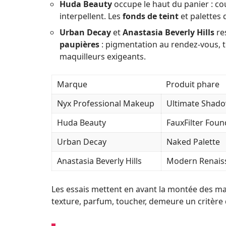
Huda Beauty
occupe le haut du panier : co
interpellent. Les
fonds de teint
et palettes 
Urban Decay
et
Anastasia Beverly Hills
re
paupières
: pigmentation au rendez-vous, te
maquilleurs exigeants.
Marque
Produit phare
Nyx Professional Makeup
Ultimate Shado
Huda Beauty
FauxFilter Foun
Urban Decay
Naked Palette
Anastasia Beverly Hills
Modern Renaiss
Les essais mettent en avant la montée des marq
texture, parfum, toucher, demeure un critère 