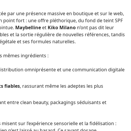
ortée par une présence massive en boutique et sur le web,
int fort : une offre pléthorique, du fond de teint SPF
pointue.
Maybelline
et
Kiko Milano
n’ont pas dit leur
bles et la sortie régulière de nouvelles références, tandis
égétale et ses formules naturelles.
es mêmes ingrédients :
distribution omniprésente et une communication digitale
 fiables
, rassurant même les adeptes les plus
ant entre clean beauty, packagings séduisants et
s
misent sur l’expérience sensorielle et la fidélisation :
en n’est laissé au hasard. Ce savant dosage