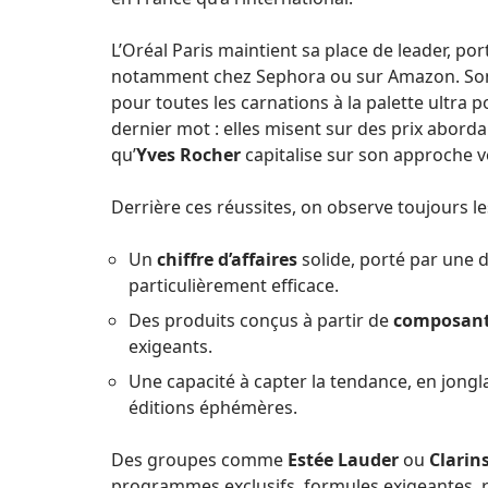
L’Oréal Paris maintient sa place de leader, p
notamment chez Sephora ou sur Amazon. Son po
pour toutes les carnations à la palette ultra 
dernier mot : elles misent sur des prix aborda
qu’
Yves Rocher
capitalise sur son approche v
Derrière ces réussites, on observe toujours l
Un
chiffre d’affaires
solide, porté par une 
particulièrement efficace.
Des produits conçus à partir de
composants
exigeants.
Une capacité à capter la tendance, en jongl
éditions éphémères.
Des groupes comme
Estée Lauder
ou
Clarin
programmes exclusifs, formules exigeantes, ri