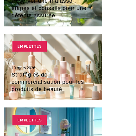
Réserver une thalasso :
étapes et conseils pour une
détente assurée
EMPLETTES
10 mars 2026
Stratégies de
commercialisation pour les
produits de beauté
EMPLETTES