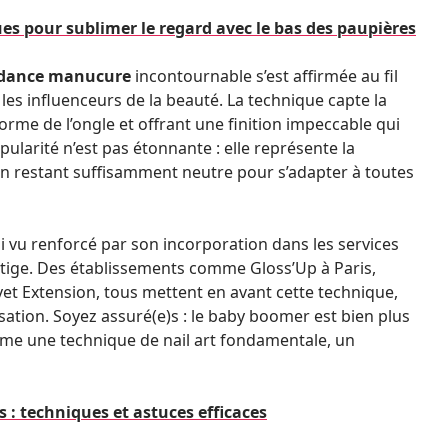
es pour sublimer le regard avec le bas des paupières
dance manucure
incontournable s’est affirmée au fil
les influenceurs de la beauté. La technique capte la
orme de l’ongle et offrant une finition impeccable qui
ularité n’est pas étonnante : elle représente la
n restant suffisamment neutre pour s’adapter à toutes
 vu renforcé par son incorporation dans les services
tige. Des établissements comme Gloss’Up à Paris,
vet Extension, tous mettent en avant cette technique,
ation. Soyez assuré(e)s : le baby boomer est bien plus
mme une technique de nail art fondamentale, un
 : techniques et astuces efficaces